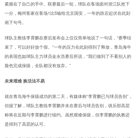
紧握在了自己的手中。联赛最后一轮，球队在客场面对浙江队抢下
一分，梅州客家在客场1比5输给北京国安，一年的跌宕起伏在此刻
画下句号。
球队主教练李霄鹏在赛后发布会上仅仅简单地说了一句话，“赛季结
束了，可以好好放个假。”一年的压力在此刻得到了释放，青岛海牛
的表现也如球队主力球员金永浩赛后所说，“我们做到了不看别人的
脸色完成保级，全队都没有放弃。”
未来艰难 换活法不易
就在青岛海牛保级成功的第二天，有媒体称“李霄鹏已与球员告别”，
但据了解，球队主教练李霄鹏并未在赛后与球员告别，俱乐部高层
称将在近期与李霄鹏进行续约。虽然艰难保级，但李霄鹏的执教还
是得到了高层的认可。