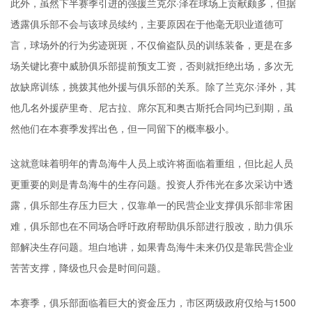
此外，虽然下半赛季引进的强援兰克尔·泽在球场上贡献颇多，但据
透露俱乐部不会与该球员续约，主要原因在于他毫无职业道德可
言，球场外的行为劣迹斑斑，不仅偷盗队员的训练装备，更是在多
场关键比赛中威胁俱乐部提前预支工资，否则就拒绝出场，多次无
故缺席训练，挑拨其他外援与俱乐部的关系。除了兰克尔·泽外，其
他几名外援萨里奇、尼古拉、席尔瓦和奥古斯托合同均已到期，虽
然他们在本赛季发挥出色，但一同留下的概率极小。
这就意味着明年的青岛海牛人员上或许将面临着重组，但比起人员
更重要的则是青岛海牛的生存问题。投资人乔伟光在多次采访中透
露，俱乐部生存压力巨大，仅靠单一的民营企业支撑俱乐部非常困
难，俱乐部也在不同场合呼吁政府帮助俱乐部进行股改，助力俱乐
部解决生存问题。坦白地讲，如果青岛海牛未来仍仅是靠民营企业
苦苦支撑，降级也只会是时间问题。
本赛季，俱乐部面临着巨大的资金压力，市区两级政府仅给与1500