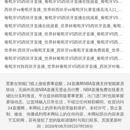
葡萄牙VS西班牙直播_葡萄牙VS西班牙直播在线观看_葡萄牙VS西
班牙实时全场直播入口
西班牙vs葡萄牙直播_世界杯西班牙vs葡萄牙比赛直播高清入口_西
班牙vs葡萄牙预测分析直播
葡萄牙VS西班牙直播_葡萄牙VS西班牙直播在线观看_葡萄牙VS西
班牙实时全场直播入口
葡萄牙VS西班牙直播在线观看_世界杯葡萄牙VS西班牙直播_葡萄牙
VS西班牙比赛观看直达入口
葡萄牙VS西班牙直播_世界杯葡萄牙VS西班牙直播_葡萄牙VS西班
牙在线高清直播
葡萄牙VS西班牙直播_世界杯葡萄牙VS西班牙直播_葡萄牙VS西班
牙在线高清直播
世界杯:西班牙vs葡萄牙直播_西班牙vs葡萄牙直播免费观看_世界杯
今日西班牙vs葡萄牙直播在线观看高清视频直播
葡萄牙VS西班牙直播_世界杯葡萄牙VS西班牙直播_葡萄牙VS西班
牙在线高清直播
葡萄牙对阵西班牙直播_世界杯葡萄牙VS西班牙直播_西班牙对葡萄
牙比赛直播在线无插件观看
需要在智能门锁上接收赛事提醒，24直播网NBA直播支持智能家居
联动，无插件高清NBA直播无需会员付费，NBA直播免费在线看关
键比分实时推送。平台提供精简版赛事更新，出门进门时也能掌握
赛场动态。让篮球融入日常生活，不错过任何精彩瞬间。欢迎访问
24直播网，本网站上的所有内容受版权保护。未经许可，禁止复
制、修改、传播或利用本网站上的任何内容。本网站部分内容来源
于互联网，若有侵犯了您的版权请随时与我们联系。页面更新时
间：2026年08月09日07时38分