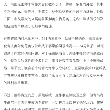
人、前国足主帅李霄鹏为首的教练班子，并签下多名内外援，其中
不乏冯伯元、金洋洋、罗森文、林创益这样的中超主力球员，外援
方面，名头最大的当属秘鲁国脚奥尔梅尼奥，这名中锋被俱乐部及
教练组寄予厚望，但却事与愿违。
在李霄鹏的战术体系中，541的阵型中，站桩中锋的作用非常重要，
秘鲁人奥尔梅尼奥仅仅出战了赛季的两场比赛——74分钟后，就遭
遇到了严重的伤病问题。对于保级队而言，外援中锋的伤病是致命
的，特别是缺席近两个多月后，直接导致了青岛海牛上半个赛季成
绩一落千丈，联赛前十轮青岛海牛仅取得4分，直至联赛第11轮球队
才在主场取得赛季首胜，战胜了长春亚泰，这场面对直接竞争对手
的胜利非常重要。
不过，值得肯定的是，虽然成绩一直徘徊在降级区边缘，但青岛海
牛高层一直力挺主教练李霄鹏，一定程度上缓解了他的压力。在缺
少外援中锋的情况下，李霄鹏尝试了多种办法，包括多次使用本土