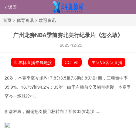
< 返回
首页
>
体育资讯
>
欧冠资讯
广州龙狮NBA季前赛北美行纪录片《怎么敢》
2025-12-25
世界杯直播专属链接
CCTV5
主队VS客队直播
26岁，本赛季至今场均17.8分3.5板7.6助3.8失误1断，三项命中率
35.9%、16.7%和94.2%；33岁，由于左膝前交叉韧带撕裂，本赛季
至今一场球没打。
但森林狼，偏偏把引援目标转向了那位33岁老汉......