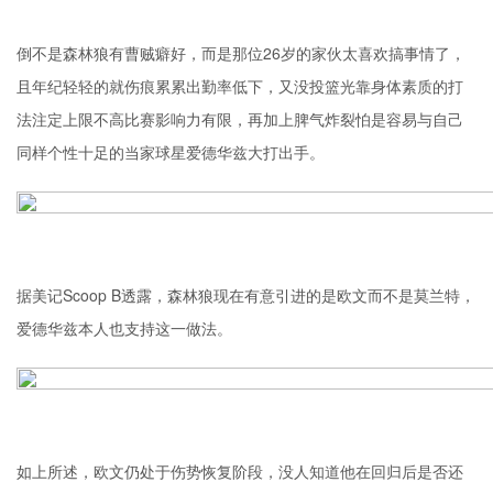
倒不是森林狼有曹贼癖好，而是那位26岁的家伙太喜欢搞事情了，
且年纪轻轻的就伤痕累累出勤率低下，又没投篮光靠身体素质的打
法注定上限不高比赛影响力有限，再加上脾气炸裂怕是容易与自己
同样个性十足的当家球星
爱德华兹
大打出手。
据美记Scoop B透露，森林狼现在有意引进的是欧文而不是莫兰特，
爱德华兹本人也支持这一做法。
如上所述，欧文仍处于伤势恢复阶段，没人知道他在回归后是否还