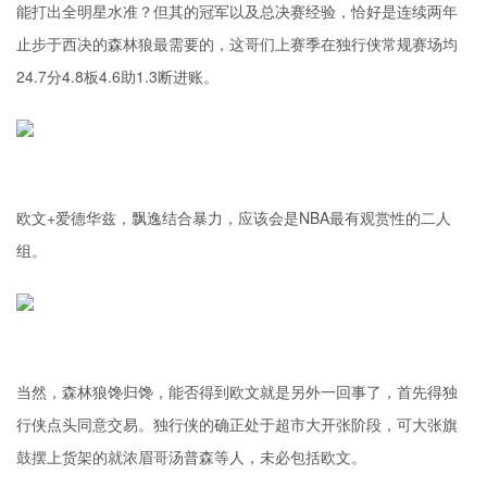
能打出全明星水准？但其的冠军以及总决赛经验，恰好是连续两年
止步于西决的森林狼最需要的，这哥们上赛季在独行侠常规赛场均
24.7分4.8板4.6助1.3断进账。
欧文+爱德华兹，飘逸结合暴力，应该会是NBA最有观赏性的二人
组。
当然，森林狼馋归馋，能否得到欧文就是另外一回事了，首先得独
行侠点头同意交易。独行侠的确正处于超市大开张阶段，可大张旗
鼓摆上货架的就浓眉哥
汤普森
等人，未必包括欧文。