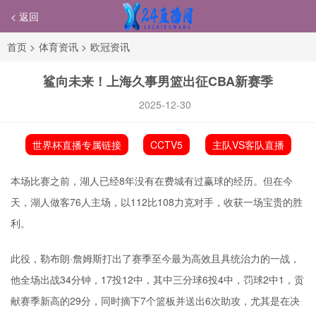
< 返回
首页
>
体育资讯
>
欧冠资讯
鲨向未来！上海久事男篮出征CBA新赛季
2025-12-30
世界杯直播专属链接
CCTV5
主队VS客队直播
本场比赛之前，湖人已经8年没有在费城有过赢球的经历。但在今
天，湖人做客76人主场，以112比108力克对手，收获一场宝贵的胜
利。
此役，勒布朗·詹姆斯打出了赛季至今最为高效且具统治力的一战，
他全场出战34分钟，17投12中，其中三分球6投4中，罚球2中1，贡
献赛季新高的29分，同时摘下7个篮板并送出6次助攻，尤其是在决