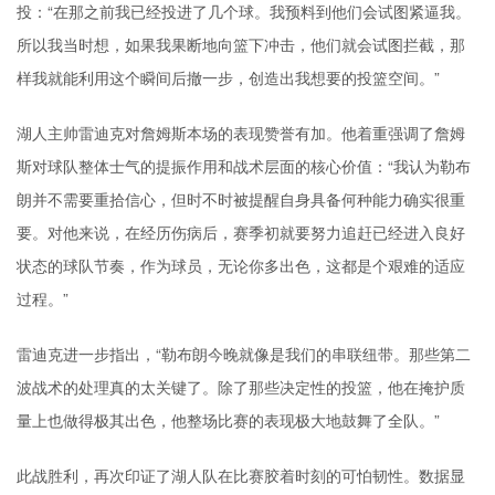
投：“在那之前我已经投进了几个球。我预料到他们会试图紧逼我。
所以我当时想，如果我果断地向篮下冲击，他们就会试图拦截，那
样我就能利用这个瞬间后撤一步，创造出我想要的投篮空间。”
湖人主帅
雷迪克
对詹姆斯本场的表现赞誉有加。他着重强调了詹姆
斯对球队整体士气的提振作用和战术层面的核心价值：“我认为勒布
朗并不需要重拾信心，但时不时被提醒自身具备何种能力确实很重
要。对他来说，在经历伤病后，赛季初就要努力追赶已经进入良好
状态的球队节奏，作为球员，无论你多出色，这都是个艰难的适应
过程。”
雷迪克进一步指出，“勒布朗今晚就像是我们的串联纽带。那些第二
波战术的处理真的太关键了。除了那些决定性的投篮，他在掩护质
量上也做得极其出色，他整场比赛的表现极大地鼓舞了全队。”
此战胜利，再次印证了湖人队在比赛胶着时刻的可怕韧性。数据显