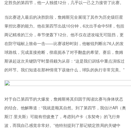
定胜负的第四节，他一人独揽12分，几乎以一己之力接管了比赛。
当比赛进入最后的决胜阶段，詹姆斯完全展现了其作为历史级巨星
掌控比赛的能力。他在第四节出战10分钟，6次出手命中5球，包括
两记精准的三分，单节便轰下12分。他不仅在进攻端无可阻挡，更
在防守端献上致命一击——比赛读秒时刻，他敏锐判断出76人的发
球路线，完成直接抢断，彻底扼杀了对手翻盘的希望。赛后，詹姆
斯谈起这次关键防守时显得颇为从容：“这是我们训练中重点演练过
的环节。我们知道在那种情境下该做什么，球队的执行非常完美。”
对于自己第四节的大爆发，詹姆斯将其归因于阅读比赛与身体状态
的结合。他解释道：“我就是顺其自然。到了第四节，我估计AR（奥
斯汀·里夫斯）可能有些疲惫了，考虑到卢卡（东契奇）的飞行奔
波，而我自己感觉非常好。”他特别提到了那记锁定胜局的关键中