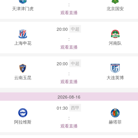
:
天津津门虎
北京国安
观看直播
中超
20:00
:
上海申花
河南队
观看直播
中超
20:00
:
云南玉昆
大连英博
观看直播
2026-08-16
西甲
01:30
:
阿拉维斯
赫塔菲
观看直播