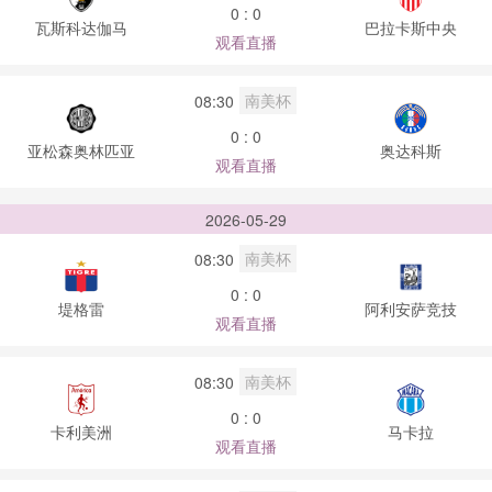
0 : 0
瓦斯科达伽马
巴拉卡斯中央
观看直播
南美杯
08:30
0 : 0
亚松森奥林匹亚
奥达科斯
观看直播
2026-05-29
南美杯
08:30
0 : 0
堤格雷
阿利安萨竞技
观看直播
南美杯
08:30
0 : 0
卡利美洲
马卡拉
观看直播