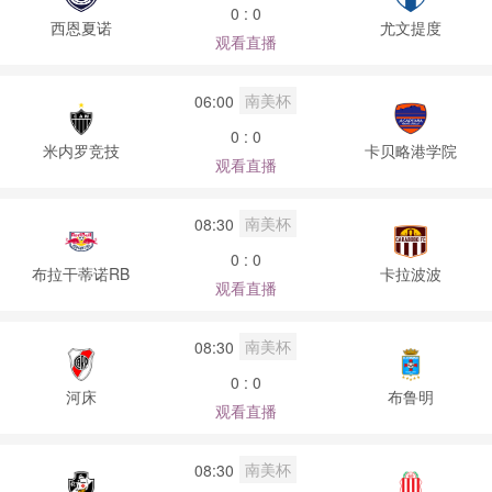
0 : 0
西恩夏诺
尤文提度
观看直播
南美杯
06:00
0 : 0
米内罗竞技
卡贝略港学院
观看直播
南美杯
08:30
0 : 0
布拉干蒂诺RB
卡拉波波
观看直播
南美杯
08:30
0 : 0
河床
布鲁明
观看直播
南美杯
08:30