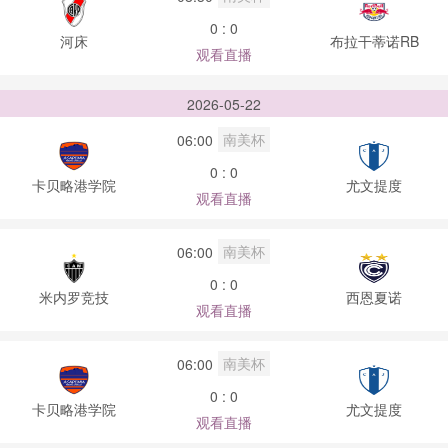
0 : 0
河床
布拉干蒂诺RB
观看直播
2026-05-22
南美杯
06:00
0 : 0
卡贝略港学院
尤文提度
观看直播
南美杯
06:00
0 : 0
米内罗竞技
西恩夏诺
观看直播
南美杯
06:00
0 : 0
卡贝略港学院
尤文提度
观看直播