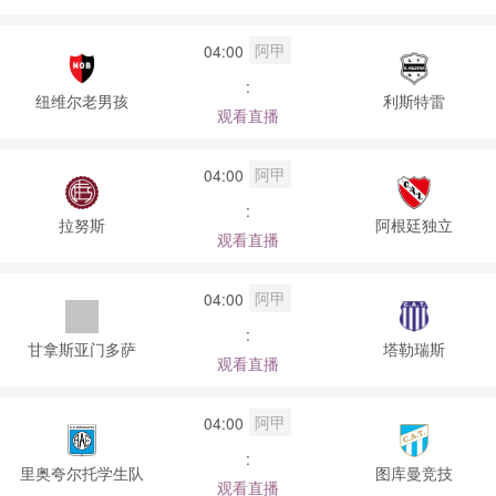
阿甲
04:00
:
纽维尔老男孩
利斯特雷
观看直播
阿甲
04:00
:
拉努斯
阿根廷独立
观看直播
阿甲
04:00
:
甘拿斯亚门多萨
塔勒瑞斯
观看直播
阿甲
04:00
:
里奥夸尔托学生队
图库曼竞技
观看直播