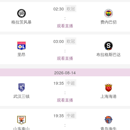
欧冠
02:30
:
格拉茨风暴
费内巴切
观看直播
欧冠
03:00
:
里昂
布拉格斯巴达
观看直播
2026-08-14
中超
19:35
:
武汉三镇
上海海港
观看直播
中超
19:35
:
山东泰山
青岛海牛