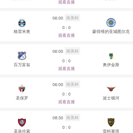
观看直播
南美杯
06:00
0 : 0
格雷米奥
蒙得维的亚城图尔克
观看直播
南美杯
06:00
0 : 0
百万富翁
奥伊金斯
观看直播
南美杯
06:00
0 : 0
圣保罗
波士顿河
观看直播
南美杯
08:30
0 : 0
圣洛伦索
雷科莱塔