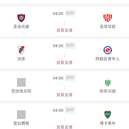
阿甲
04:00
:
圣洛伦索
圣塔菲联
观看直播
阿甲
04:00
:
河床
阿根廷青年人
观看直播
阿甲
04:00
:
竞技俱乐部
班菲尔德
观看直播
阿甲
04:00
:
普拉腾斯
博卡青年
观看直播