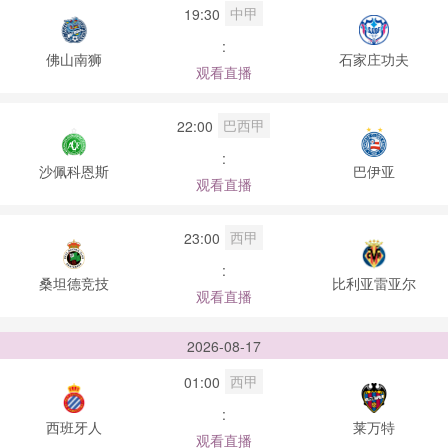
中甲
19:30
:
佛山南狮
石家庄功夫
观看直播
巴西甲
22:00
:
沙佩科恩斯
巴伊亚
观看直播
西甲
23:00
:
桑坦德竞技
比利亚雷亚尔
观看直播
2026-08-17
西甲
01:00
:
西班牙人
莱万特
观看直播