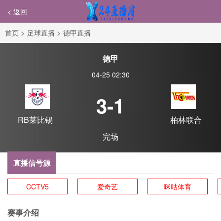
< 返回
首页
>
足球直播
>
德甲直播
德甲
04-25 02:30
3-1
RB莱比锡
柏林联合
完场
直播信号源
CCTV5
爱奇艺
咪咕体育
赛事介绍