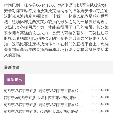
时间已到，现在是
您可以即刻观看主队
06-14 18:00!
彼尔姆
对阵来客
的
安卡
符拉迪沃斯托克迪纳摩
彼尔姆安卡vs符拉迪
直播比赛，让我们一起跳入精彩足球的世界
沃斯托克迪纳摩
吧！这场比赛是两支实力凌厉的球队之间的一场激烈角逐，
这场比赛必须用尽全力，才能赢得属于自己的荣耀
。
彼尔姆
拥有高强的攻击火力，是无人可挡的强队。而
安卡
符拉迪沃
则以她的强大防守见长并以顽强的反击为人所
斯托克迪纳摩
知，这场比赛注定将成为传奇！在我们的直播平台上，您将
会看到最高品质的直播画面和现场解说，您将亲身感受所带
来的震撼。
最新赛事
最新资讯
2026-07-20
葡萄牙VS西班牙直播_葡萄牙VS西班牙直播在线观
2026-07-20
看_葡萄牙VS西班牙实时全场直播入口
西班牙vs葡萄牙直播_世界杯西班牙vs葡萄牙比赛
2026-07-20
直播高清入口_西班牙vs葡萄牙预测分析直播
葡萄牙VS西班牙直播_葡萄牙VS西班牙直播在线观
2026-07-20
看_葡萄牙VS西班牙实时全场直播入口
葡萄牙VS西班牙直播在线观看_世界杯葡萄牙VS西