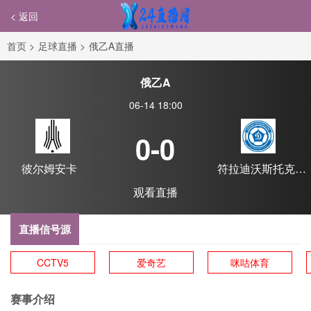
< 返回
首页
>
足球直播
>
俄乙A直播
俄乙A
06-14 18:00
0-0
彼尔姆安卡
符拉迪沃斯托克迪
纳摩
观看直播
直播信号源
CCTV5
爱奇艺
咪咕体育
赛事介绍