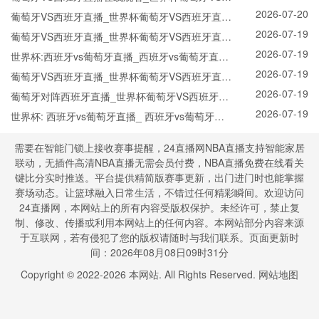
2026-07-20
班牙直播_葡萄牙VS西班牙比赛观看直达入口
葡萄牙VS西班牙直播_世界杯葡萄牙VS西班牙直播
2026-07-19
_葡萄牙VS西班牙在线高清直播
葡萄牙VS西班牙直播_世界杯葡萄牙VS西班牙直播
2026-07-19
_葡萄牙VS西班牙在线高清直播
世界杯:西班牙vs葡萄牙直播_西班牙vs葡萄牙直播
2026-07-19
免费观看_世界杯今日西班牙vs葡萄牙直播在线观
葡萄牙VS西班牙直播_世界杯葡萄牙VS西班牙直播
2026-07-19
看高清视频直播
_葡萄牙VS西班牙在线高清直播
葡萄牙对阵西班牙直播_世界杯葡萄牙VS西班牙直
2026-07-19
播_西班牙对葡萄牙比赛直播在线无插件观看
世界杯: 西班牙vs葡萄牙直播_ 西班牙vs葡萄牙在
线直播_ 西班牙vs葡萄牙CCTV5直播入口-24直播
需要在智能门锁上接收赛事提醒，24直播网NBA直播支持智能家居
网
联动，无插件高清NBA直播无需会员付费，NBA直播免费在线看关
键比分实时推送。平台提供精简版赛事更新，出门进门时也能掌握
赛场动态。让篮球融入日常生活，不错过任何精彩瞬间。欢迎访问
24直播网，本网站上的所有内容受版权保护。未经许可，禁止复
制、修改、传播或利用本网站上的任何内容。本网站部分内容来源
于互联网，若有侵犯了您的版权请随时与我们联系。页面更新时
间：2026年08月08日09时31分
Copyright © 2022-
2026
本网站. All Rights Reserved.
网站地图