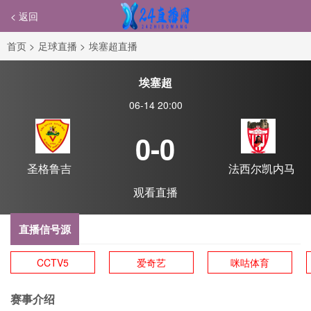
< 返回
首页
>
足球直播
>
埃塞超直播
埃塞超
06-14 20:00
0-0
圣格鲁吉
法西尔凯内马
观看直播
直播信号源
CCTV5
爱奇艺
咪咕体育
赛事介绍