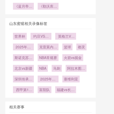
辑与美加墨
出线后：
杯小组赛第
<br /> **18
杯裁判组跨
轮预选马拉
世界杯出线
《蓝月帝星
17天极限
三名晋级规
《勒沃库森
城执法后
松：南美世
体能冲刺方
福登世界杯
版图推演
则：进球数
魔术师维尔
48小时体
预赛如何榨
初登场！瓜
案”**
为何压倒净
茨：德国队
能恢复规范
干老将的最
帅嫡系能否
胜球？一场
世界杯突围
山东蜜獾相关录像标签
后一丝体能
在北美封
公平性争议
的隐形王
**
王？》
的全面剖析
牌》
世界杯
约旦VS阿
英格兰VS
尔及利亚直
加纳英格兰
2025年12
播约旦VS
克雷莫内塞
VS加纳直
篮球
都灵
月29日
阿尔及利亚
vs那不勒斯
播
斯诺克苏格
在线直播
NBA常规赛
火箭vs掘金
兰公开赛第
北京vs新疆
2轮
NBA
马刺
阿拉木图凯
拉特vs奥林
深圳传承明
2025年12
塞维利亚
匹亚科斯
星vs佳鑫伟
月8日
西甲第15
业
富阳队
福建vs长沙
轮
勇胜
相关赛事