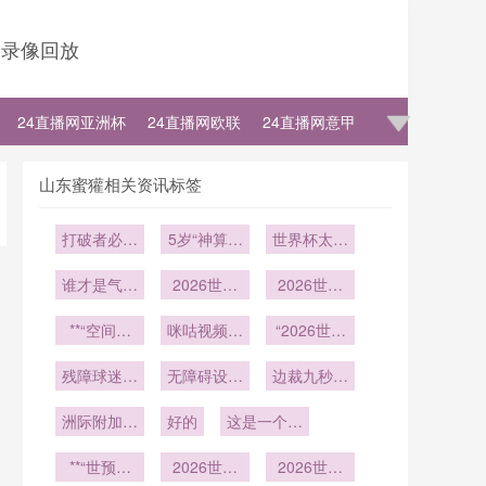
录像回放
24直播网亚洲杯
24直播网欧联
24直播网意甲
山东蜜獾相关资讯标签
打破者必登
5岁“神算小
世界杯太太
基
奶音”：金
团对决：乔
谁才是气场
2026世界
口一开
治娜与布鲁
2026世界
与颜值的真
杯VAR实时
杯极限鏖
娜
**“空间解
正王者？
同步技术解
咪咕视频定
战：八场定
“2026世界
构与战术重
析：北美赛
义世界杯观
生死的体能
杯SAOT系
构：地理逻
残障球迷自
区时延校准
无障碍设施
赛新纪元
临界点与战
边裁九秒定
统应用前
辑如何提前
带折叠椅遭
测试与性能
成空谈
瞻：基于前
风波——世
术博弈
洲际附加赛
锁定2026
强制没收
好的
优化路径
这是一个为
104场赛事
界杯的“无
六强争锋：
世界杯格
您重写的标
触发频次的
声时刻”
赛会选址逻
**“世预赛
局”**
2026世界
题：<br />
数据推演”
2026世界