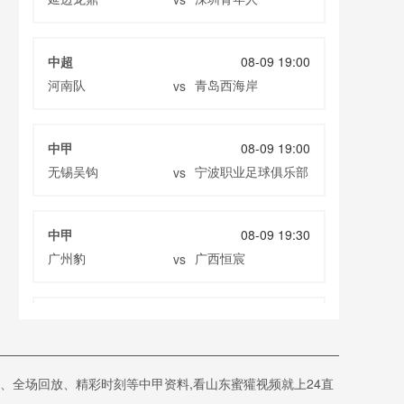
中超
08-09 19:00
河南队
青岛西海岸
vs
中甲
08-09 19:00
无锡吴钩
宁波职业足球俱乐部
vs
中甲
08-09 19:30
广州豹
广西恒宸
vs
中超
08-09 19:35
重庆铜梁龙
上海海港
vs
、全场回放、精彩时刻等中甲资料,看山东蜜獾视频就上24直